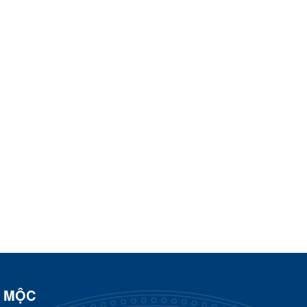
N MỘC