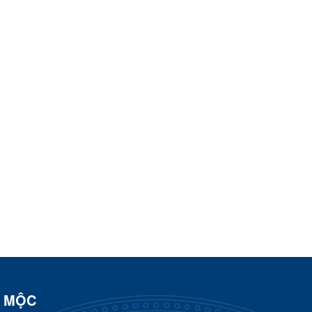
N MỘC