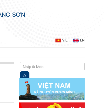
LẠNG SƠN
VIE
EN