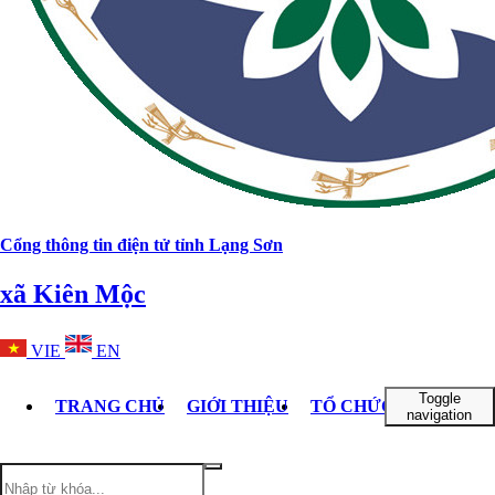
Cổng thông tin điện tử tỉnh Lạng Sơn
xã Kiên Mộc
VIE
EN
Toggle
TRANG CHỦ
GIỚI THIỆU
TỔ CHỨC BỘ MÁY
navigation