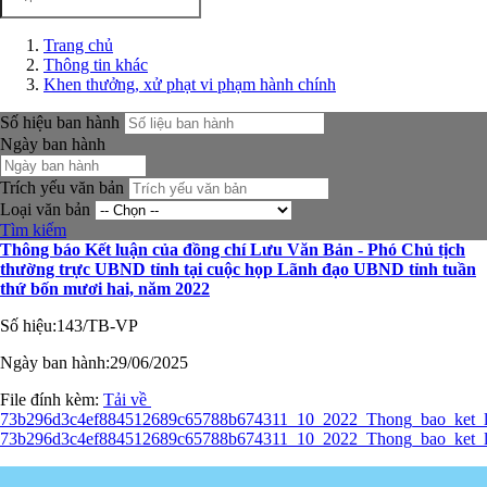
Trang chủ
Thông tin khác
Khen thưởng, xử phạt vi phạm hành chính
Số hiệu ban hành
Ngày ban hành
Trích yếu văn bản
Loại văn bản
Tìm kiếm
Thông báo Kết luận của đồng chí Lưu Văn Bản - Phó Chủ tịch
thường trực UBND tỉnh tại cuộc họp Lãnh đạo UBND tỉnh tuần
thứ bốn mươi hai, năm 2022
Số hiệu:
143/TB-VP
Ngày ban hành:
29/06/2025
File đính kèm:
Tải về
73b296d3c4ef884512689c65788b674311_10_2022_Thong_bao_ket_
73b296d3c4ef884512689c65788b674311_10_2022_Thong_bao_ket_