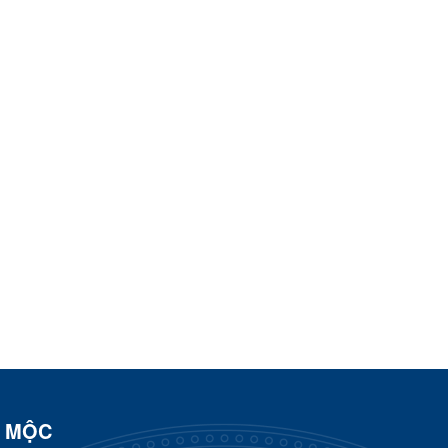
N MỘC