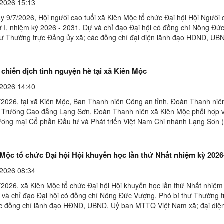
2026 15:13
y 9/7/2026, Hội người cao tuổi xã Kiên Mộc tổ chức Đại hội Hội Người 
hứ I, nhiệm kỳ 2026 - 2031. Dự và chỉ đạo Đại hội có đồng chí Nông Đứ
hư Thường trực Đảng ủy xã; các đồng chí đại diện lãnh đạo HDND, UB
iệt Nam xã; đại diện lãnh đạo các phòng, ...
chiến dịch tình nguyện hè tại xã Kiên Mộc
2026 14:40
/2026, tại xã Kiên Mộc, Ban Thanh niên Công an tỉnh, Đoàn Thanh niên
n Trường Cao đẳng Lạng Sơn, Đoàn Thanh niên xã Kiên Mộc phối hợp 
ơng mại Cổ phần Đầu tư và Phát triển Việt Nam Chi nhánh Lạng Sơn 
) tổ chức ra quân chương trình "Hành quân xanh ...
Mộc tổ chức Đại hội Hội khuyến học lần thứ Nhất nhiệm kỳ 2026
2026 08:34
/2026, xã Kiên Mộc tổ chức Đại hội Hội khuyến học lần thứ Nhất nhiệm
 và chỉ đạo Đại hội có đồng chí Nông Đức Vượng, Phó bí thư Thường 
ác đồng chí lãnh đạo HĐND, UBND, Uỷ ban MTTQ Việt Nam xã; đại diệ
phòng ban cơ quan chuyên môn, đơn vị lực ...