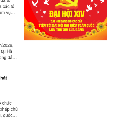
à các tổ
iệm vụ
7/2026,
tại Hà
đông đảo
phát
ổ chức
i pháp chủ
i, quốc