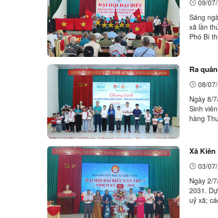
09/07/
Sáng ngà
xã lần t
Phó Bí t
UBMTTQ V
Ra quân 
08/07/
Ngày 8/7
Sinh viê
hàng Thư
Lạng Sơn
Xã Kiên 
03/07/
Ngày 2/7
2031. Dự
uỷ xã; c
đạo các 