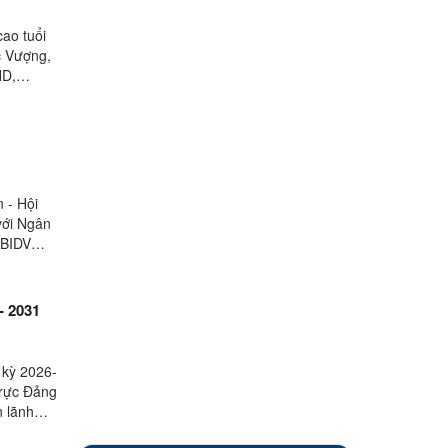
cao tuổi
c Vượng,
ND,
 - Hội
với Ngân
(BIDV
- 2031
 kỳ 2026-
trực Đảng
n lãnh