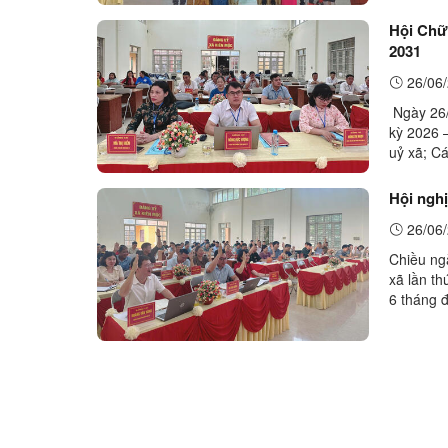
Hội Chữ 
2031
26/06/
Ngày 26/
kỳ 2026 
uỷ xã; C
Nam xã; l
Hội ngh
26/06/
Chiều ng
xã lần t
6 tháng 
2026. Đồn