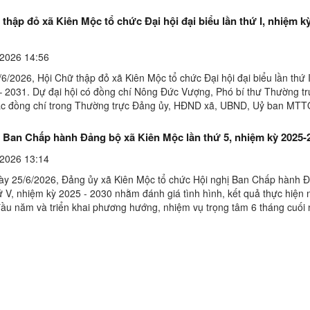
thập đỏ xã Kiên Mộc tổ chức Đại hội đại biểu lần thứ I, nhiệm k
2026 14:56
6/2026, Hội Chữ thập đỏ xã Kiên Mộc tổ chức Đại hội đại biểu lần thứ 
– 2031. Dự đại hội có đồng chí Nông Đức Vượng, Phó bí thư Thường t
ác đồng chí trong Thường trực Đảng ủy, HĐND xã, UBND, Uỷ ban MTT
ãnh đạo các phòng, ban, đơn vị lực lượng ...
ị Ban Chấp hành Đảng bộ xã Kiên Mộc lần thứ 5, nhiệm kỳ 2025-
2026 13:14
ày 25/6/2026, Đảng ủy xã Kiên Mộc tổ chức Hội nghị Ban Chấp hành 
hứ V, nhiệm kỳ 2025 - 2030 nhằm đánh giá tình hình, kết quả thực hiện
đầu năm và triển khai phương hướng, nhiệm vụ trọng tâm 6 tháng cuối
g chí Hoàng Thị Kim Hoạt - Bí thư Đảng uỷ, ...