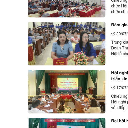
chức Hội
chức chín
trọng tâm
Đêm gia
20/07/
Trong kh
Đoàn Tha
Nội tổ c
đoàn viên
Hội ngh
triển ki
17/07/
Chiều ng
Hội nghị 
yếu tiếp 
phòng, a