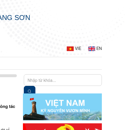
LẠNG SƠN
VIE
EN
công tác
 đã tổ