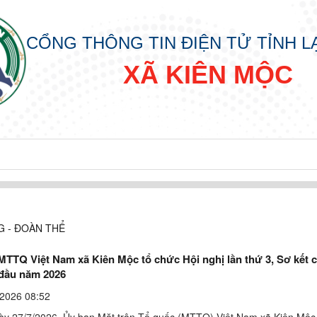
CỔNG THÔNG TIN ĐIỆN TỬ TỈNH 
XÃ KIÊN MỘC
 - ĐOÀN THỂ
MTTQ Việt Nam xã Kiên Mộc tổ chức Hội nghị lần thứ 3, Sơ kết 
 đầu năm 2026
2026 08:52
ày 27/7/2026, Ủy ban Mặt trận Tổ quốc (MTTQ) Việt Nam xã Kiên Mộc