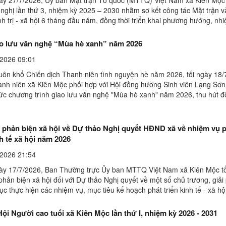
 nghị lần thứ 3, nhiệm kỳ 2025 – 2030 nhằm sơ kết công tác Mặt trận v
h trị - xã hội 6 tháng đầu năm, đồng thời triển khai phương hướng, nh
 6 tháng cuối năm 2026. Dự hội nghị có ...
o lưu văn nghệ “Mùa hè xanh” năm 2026
2026 09:01
uôn khổ Chiến dịch Thanh niên tình nguyện hè năm 2026, tối ngày 18/
nh niên xã Kiên Mộc phối hợp với Hội đồng hương Sinh viên Lạng Sơn 
hức chương trình giao lưu văn nghệ "Mùa hè xanh" năm 2026, thu hút 
, thanh niên và Nhân dân trên địa bàn đến ...
ị phản biện xã hội về Dự thảo Nghị quyết HĐND xã về nhiệm vụ 
nh tế xã hội năm 2026
2026 21:54
ày 17/7/2026, Ban Thường trực Ủy ban MTTQ Việt Nam xã Kiên Mộc t
phản biện xã hội đối với Dự thảo Nghị quyết về một số chủ trương, giả
tục thực hiện các nhiệm vụ, mục tiêu kế hoạch phát triển kinh tế - xã hộ
n ninh 6 tháng cuối năm 2026. Đồng ...
Đại hội Hội Người cao tuổi xã Kiên Mộc lần thứ I, nhiệm kỳ 2026 - 2031