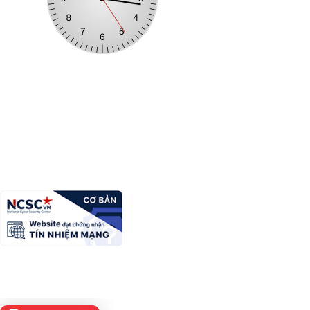
CỔNG THÔNG TIN ĐIỆN TỬ XÃ KIÊN MỘC
Trưởng Ban biên tập:
Mã Thị Hiển
Địa chỉ:
Thôn Bản Phục, xã Kiên Mộc, tỉnh Lạng Sơn
Điện thoại:
Email:
phongvhxhxakienmoc@gmail.com
Copyright Ⓒ Cổng thông tin điện tử tỉnh Lạng Sơn. All Rights
Reserved