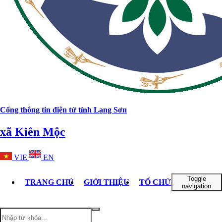
Cổng thông tin điện tử tỉnh Lạng Sơn
xã Kiên Mộc
VIE
EN
Toggle
TRANG CHỦ
GIỚI THIỆU
TỔ CHỨC BỘ MÁY
navigation