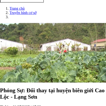
Trang chủ
Truyền hình cơ sở
Play
Video
Phóng Sự: Đổi thay tại huyện biên giới Cao
Lộc - Lạng Sơn